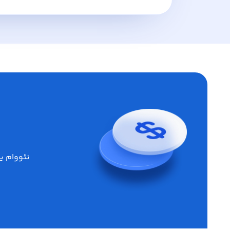
نئووام ی