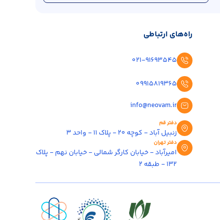
راه‌های ارتباطی
021-91693545
09915819365
info@neovam.ir
دفتر قم
زنبیل آباد - کوچه ۲۰ - پلاک ۱۱ - واحد ۳
دفتر تهران
امیرآباد - خیابان کارگر شمالی - خیابان نهم - پلاک
۱۳۲ - طبقه ۲