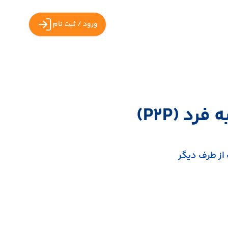
ورود / ثبت نام
د (P2P)
از طرف دیگر