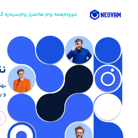
نئووام
همه وام ها
امتیاز وام
سرمایه گذ
نئ
بهت
و ی
م