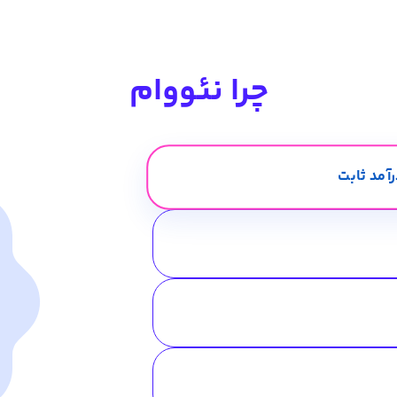
چرا نئووام
آمد ثابت