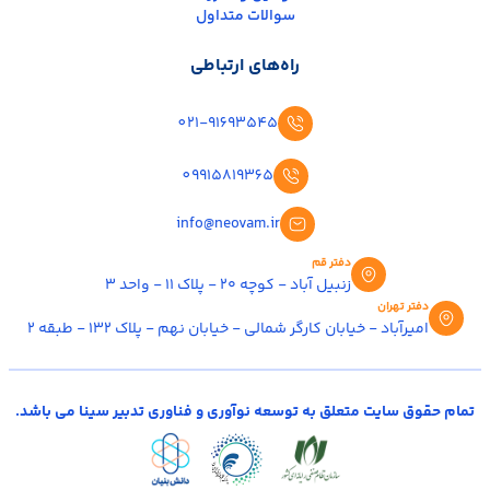
سوالات متداول
راه‌های ارتباطی
021-91693545
09915819365
info@neovam.ir
دفتر قم
زنبیل آباد - کوچه ۲۰ - پلاک ۱۱ - واحد ۳
دفتر تهران
امیرآباد - خیابان کارگر شمالی - خیابان نهم - پلاک ۱۳۲ - طبقه ۲
تمام حقوق سایت متعلق به توسعه نوآوری و فناوری تدبیر سینا می باشد.