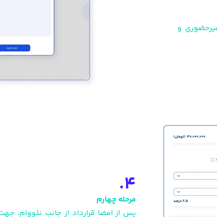
غیرحضوری و
4.
مرحله چهارم
پس از امضا قرارداد از جانب نئووام، جهت 