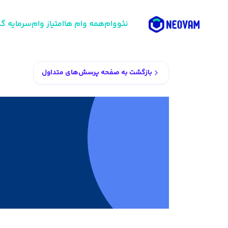
نئووام
همه وام ها
امتیاز وام
سرمایه گذ
بازگشت به صفحه پرسش‌های متداول