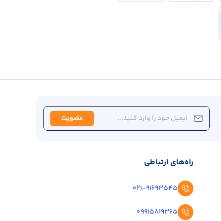
عضویت
راه‌های ارتباطی
021-91693545
09915819365