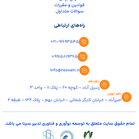
قوانین و مقررات
سوالات متداول
راه‌های ارتباطی
021-91693545
09915819365
info@neovam.ir
دفتر قم
زنبیل آباد - کوچه ۲۰ - پلاک ۱۱ - واحد ۳
دفتر تهران
امیرآباد - خیابان کارگر شمالی - خیابان نهم - پلاک ۱۳۲ - طبقه ۲
تمام حقوق سایت متعلق به توسعه نوآوری و فناوری تدبیر سینا می باشد.