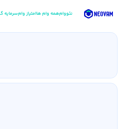
نئووام
همه وام ها
امتیاز وام
سرمایه گذ