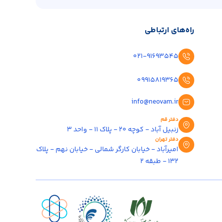
راه‌های ارتباطی
021-91693545
09915819365
info@neovam.ir
دفتر قم
زنبیل آباد - کوچه ۲۰ - پلاک ۱۱ - واحد ۳
دفتر تهران
امیرآباد - خیابان کارگر شمالی - خیابان نهم - پلاک
۱۳۲ - طبقه ۲